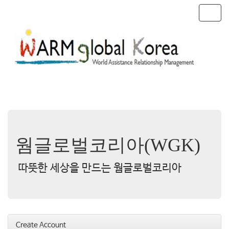
T
o
g
g
l
e
n
a
v
i
g
a
t
웜글로벌코리아(WGK)
i
o
따뜻한 세상을 만드는 웜글로벌코리아
n
Create Account