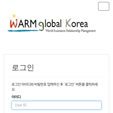
T
o
g
g
l
e
n
a
v
i
g
a
로그인
t
i
o
n
로그인 아이디와 비밀번호 입력하신 후 '로그인' 버튼을 클릭하세
요.
아이디