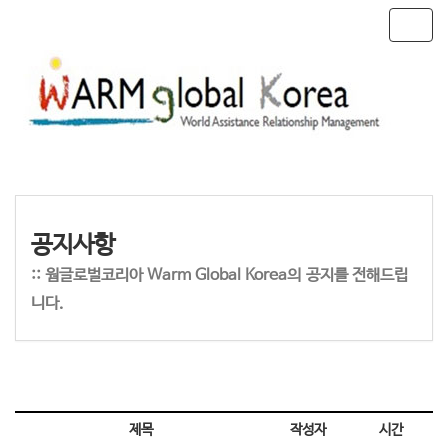
T
o
g
g
l
e
n
a
v
i
g
공지사항
a
t
:: 웜글로벌코리아 Warm Global Korea의 공지를 전해드립
i
니다.
o
n
제목
작성자
시간