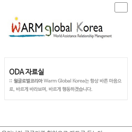
T
o
g
g
l
e
n
a
v
i
g
ODA 자료실
a
t
:: 웜글로벌코리아
Warm Global Korea는 항상 바른 마음으
i
로, 바르게 바라보며, 바르게 행동하겠습니다.
o
n